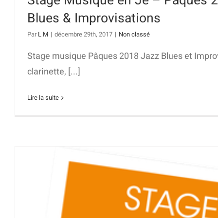
Stage Musique en Je – Pâques 2
Blues & Improvisations
Par
L M
|
décembre 29th, 2017
|
Non classé
Stage musique Pâques 2018 Jazz Blues et Impro
clarinette, [...]
Lire la suite