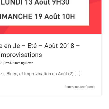
 en Je – Eté – Août 2018 –
 Improvisations
17
|
Pro Drumming News
, Blues, et Improvisation en Août (2) [...]
sur
Commentaires fermés
Stage
Musique
en
Je