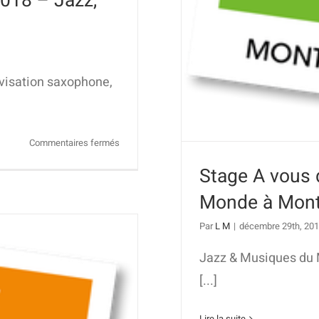
018 – Jazz,
visation saxophone,
sur
Commentaires fermés
Stage
Stage A vous 
Musique
en
Monde à Mont
Je
–
Par
L M
|
décembre 29th, 20
Pâques
Jazz & Musiques du
2018
–
[...]
Jazz,
Blues
Lire la suite