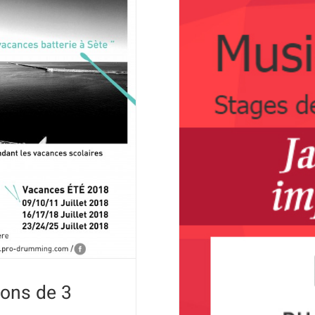
ns de 3 jours
Sète
Stage Musiqu
B
ons de 3