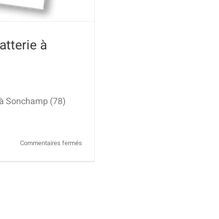
tterie à
 à Sonchamp (78)
sur
Commentaires fermés
Stage
A
vous
de
jouer
–