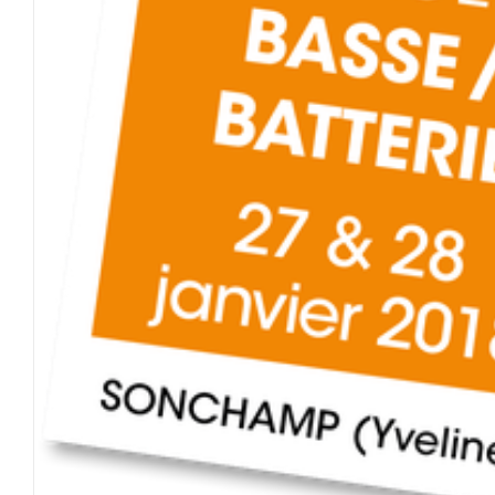
Stage A vous de jouer – Basse/
SONCHAMP (78)