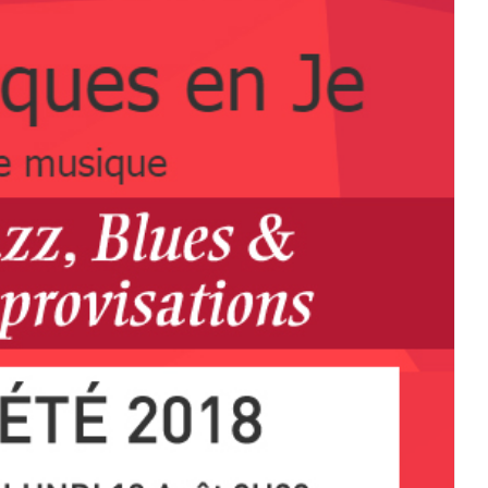
e en Je – Eté – Août 2018 – Jazz,
lues & Improvisations