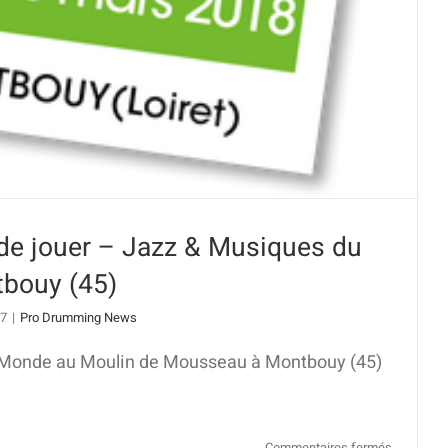
de jouer – Jazz & Musiques du
bouy (45)
17
|
Pro Drumming News
 Monde au Moulin de Mousseau à Montbouy (45)
sur
Commentaires fermés