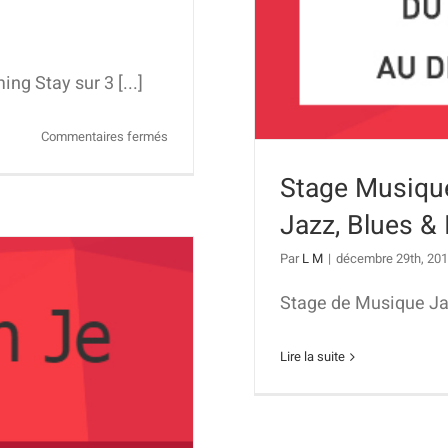
g Stay sur 3 [...]
sur
Commentaires fermés
Big
Stage Musique
Drumming
Stay
Jazz, Blues &
2018
–
Par
L M
|
décembre 29th, 20
Sessions
de
Stage de Musique Jazz
3
jours
Lire la suite
de
stage
de
Batterie