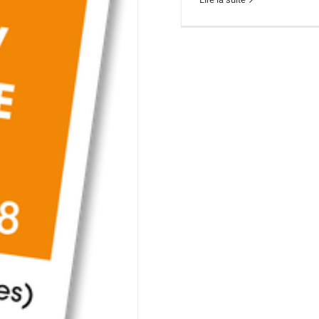
&
Improvisations
Batterie à