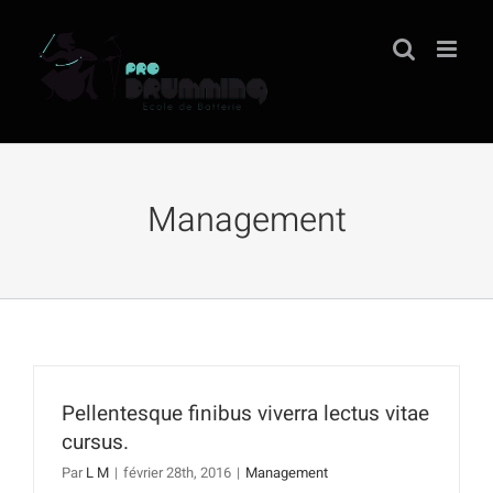
Passer
au
contenu
Management
Pellentesque finibus viverra lectus vitae
cursus.
Par
L M
|
février 28th, 2016
|
Management