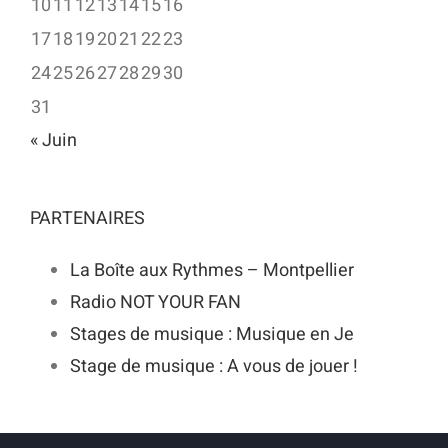
10
11
12
13
14
15
16
17
18
19
20
21
22
23
24
25
26
27
28
29
30
31
« Juin
PARTENAIRES
La Boîte aux Rythmes – Montpellier
Radio NOT YOUR FAN
Stages de musique : Musique en Je
Stage de musique : A vous de jouer !