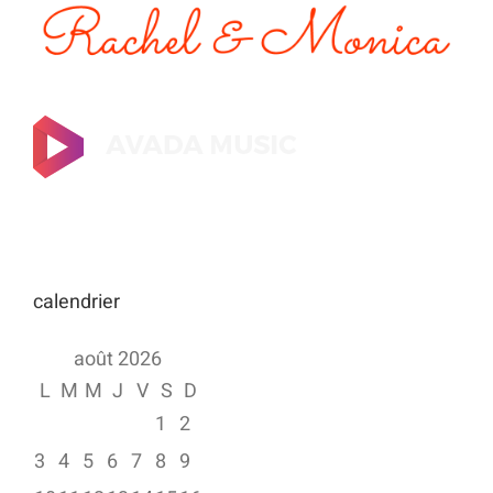
calendrier
août 2026
L
M
M
J
V
S
D
1
2
3
4
5
6
7
8
9