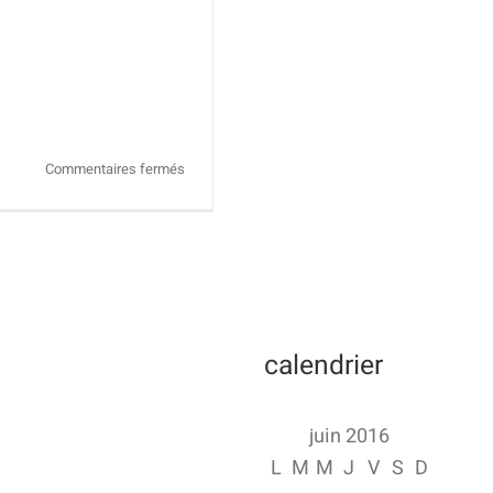
sur
Commentaires fermés
Pro
Drumming
Live
2016
–
Concert
de
calendrier
fin
d’année
de
juin 2016
l’école
L
M
M
J
V
S
D